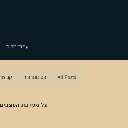
גוֹלָן רוֹטֶר-הוֹלְץ
עמוד הבית
All Posts
פסיכותרפיה
קבוצות
על מערכת העצבים 