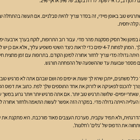
 רב, כדאי לשקול לרדת בקצב של 5% או אף 2%.
גיש טוב באופן מיידי, זה בסדר וצריך להיות סבלניים. אם תעשה בהתחלה שינוי
קלה יחסית.
מינון ואל תסיק מסקנות מהר מדי. עבור רוב התרופות, לוקח בערך ארבעה ימים
במלואו במערכת העצבים שלך. המתן לפחות 4-7 ימים כדי לראות כיצד השינוי משפיע עליך, אלא
היתה גדולה מדי וצריך לחזור אחורה למינון הקודם. בתרופות עם זמן מחצית חיים
עתים מספר שבועות עד שההשפעה של ההפחתה תורגש.
 כלל משתנים, ייתכן שיהיו לך שעות או ימים פה ושם שבהם אתה לא מרגיש טוב.
צורך להכנס לפאניקה או לזרוק את אחד התוספים שלך לפח. כתוב את דפוס הסי
אחרי יומיים- שלושה תרגיש טוב יותר. אם אתה מרגיש יותר ויותר גרוע במשך ש
או העלייה הייתה גדולה מדי. במקרה הזה אפשר לעשות התאמה ולחזור אחורה ל
 הדרגתית, ולא תמיד עקבית. מערכת העצבים מאוד מורכבת. היא מתקנת את ע
חווה את הדפוס של 'גלים' ו'חלונות'.