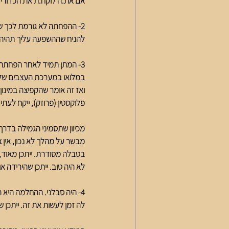
אם את.ה לוקח.ת את הכדורים לזמן
2- ההפחתה לא גורמת לכך שתר
להניח שההשפעה עליך תהיה 
3- המתן תמיד לאחר הפחתה ב
ואז זה אומר שהקפיצה במינון 
פלוקסטין (פרוזק), ייקח ל
מכיוון שתסמיני הגמילה בדרך
מבשר על מהלך לא נכון, אין 
בטבלה מסודרת. ייתכן מאוד, ש
לא היה טוב. ייתכן שהירידה 
4- היה סבלני. ההחלמה היא
לה זמן לעשות את זה. ייתכן שת