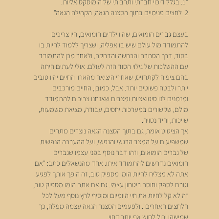
"1. בגלל דיכוי חברתי ותרבותי של הומוסקסואליות.
2. לחצים פנימיים בתוך הסצנה הגאה, הקהילה הגאה".
בעצם גברים הומואים, שהיו ילדים הומואים, היו צריכים 
להתמודד מול עולם שיש בו אפליה, ושצריך ללמוד לחיות בו 
בסוד, דרך הסתרה והכחשה והדחקה, ולאחר מכן להתמודד 
עם ההשלכות של גילוי הסוד הזה לעולם. אולי לעתים היתה 
בהם ציפיה לקתרזיס, שאחרי היציאה מהארון החיים יהיו טובים 
יותר ולבטח פשוטים יותר. אבל, כמובן, החיים מורכבים 
ומזמנים לנו סיטואציות ומצבים שאנחנו צריכים להתמודד 
מולם, שקשורים במערכות יחסים, עבודה, מציאת משמעות, 
שייכות, והיד נטויה.
אך הציטוט אומר, גם בתוך הסצנה הגאה נוצרים מתחים 
שמשפיעים על המצב הרגשי והנפשי, ועל ההערכה הנפשית 
של גברים הומואים, וזהו דבר נוסף בפני עצמו שגברים 
הומואים נדרשים להתמודד איתו. אחד מהנשאלים כתב: "אם 
אתה לא מצליח להיות הומו מספיק טוב, זה הופך אותך לפגיע 
וגורם לספק וחוסר ביטחון עצמי. גם אם אתה הומו מספיק טוב, 
זה לא קל לחיות את חיי היומיום ומוסיף לחץ נוסף מעל לכל 
הלחצים האחרים". ולפעמים הסצנה הגאה עצמה מפלה, כך 
שמישהו יכול לחוש אף יותר דחוי.