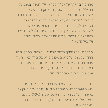
אחרים דיברו יותר על אפליה מבחוץ: "ילד הומו חי במצב של 
התעללות מתמדת ומתמשכת, כך שלוקח מאמץ עצום 
להתגבר על זה ולהיות טוב ונוח כלפי עצמך." אחד מהם ניסח 
זאת כך: "בחברה שלנו, הומואיות נתפסת כמחלה נפשית, 
והומואים לעתים קרובות מחויבים להסתיר את עצמם כדי 
להימנע מאפליה. הצורך להסתיר את עצמם ולא להראות את 
האני האמיתי שלהם עלול לגרום להערכה עצמית נמוכה 
ולהוביל לדיכאון."
משתתף אחר במחקר הדגים מבחינתו את האופי המתמשך או 
החוזר על עצמו של גורמים מסוימים המובילים לדיכאון: "תמיד 
אותם דברים: כישלונות, חיי אהבה וחיים חברתיים מסובכים, 
העדר הנחיה והבנה מהצד של הוריי, ובדידות קיצונית 
שנמשכת עד היום ומובילה לבידוד. "
בתוך המחקר הזה, מי שענה על הקריטריונים של דיכאון 
בשנים עשר החודשים האחרונים דיווחו גם הם על רוב שקשור 
בקטגוריה של בעיות חברתיות/בינ- אישיות (70%) ובתוכם 
בעיקר על קשיים במערכות יחסים/אהבה (30%) וקשיים 
בעבודה (30%).