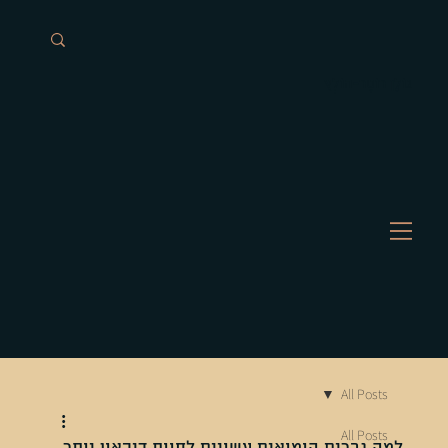
גוֹלָן רוֹטֶר-הוֹלְץ
All Posts
All Posts
למה גברים הומואים עשויים לחוות דיכאון יותר