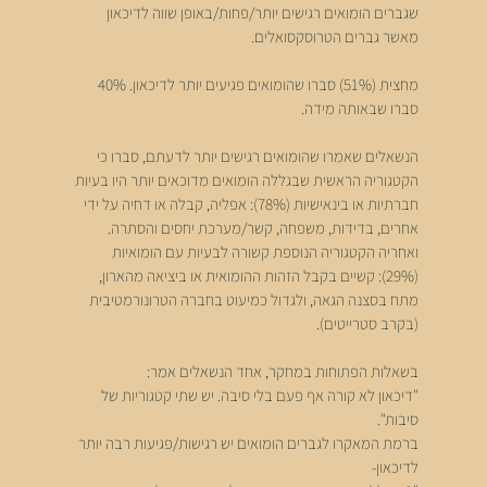
שגברים הומואים רגישים יותר/פחות/באופן שווה לדיכאון 
מאשר גברים הטרוסקסואלים.
מחצית (51%) סברו שהומואים פגיעים יותר לדיכאון. 40% 
סברו שבאותה מידה.
הנשאלים שאמרו שהומואים רגישים יותר לדעתם, סברו כי 
הקטגוריה הראשית שבגללה הומואים מדוכאים יותר היו בעיות 
חברתיות או בינאישיות (78%): אפליה, קבלה או דחיה על ידי 
אחרים, בדידות, משפחה, קשר/מערכת יחסים והסתרה. 
ואחריה הקטגוריה הנוספת קשורה לבעיות עם הומואיות 
(29%): קשיים בקבל הזהות ההומואית או ביציאה מהארון, 
מתח בסצנה הגאה, ולגדול כמיעוט בחברה הטרונורמטיבית 
(בקרב סטרייטים).
בשאלות הפתוחות במחקר, אחד הנשאלים אמר:
"דיכאון לא קורה אף פעם בלי סיבה. יש שתי קטגוריות של 
סיבות".
ברמת המאקרו לגברים הומואים יש רגישות/פגיעות רבה יותר 
לדיכאון-