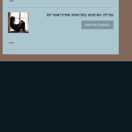
גמילה ושימוש בתרופות פסיכיאטריות
הפחתה אחראית
גוֹלָן רוֹטֶר-הוֹלְץ
מוזמנים ליצור קשר
+972-523-814-630
golankr@gmail.com
רחוב דרויאנוב 5, תל אביב, ישראל