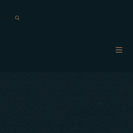
גוֹלָן רוֹטֶר-הוֹלְץ
בלוג
ברוכים הבאים. כאן תמצאו תכנים שכתבתי בעצמי ושכתבו אחרים
בכל הנושאים שאני מתעסק בהם ושחשוב לי לחלוק אותם עם העולם.
ניתן למצוא תוכן ספציפי לפי התוויות השונות ולהגיע לנושא שאותו אתם מחפשות.ים.